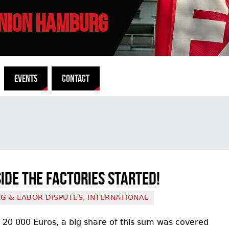
UNION HAMBURG
EVENTS
CONTACT
ide the factories started!
NG & LABOR DISPUTES
,
INTERNATIONAL
20 000 Euros, a big share of this sum was covered