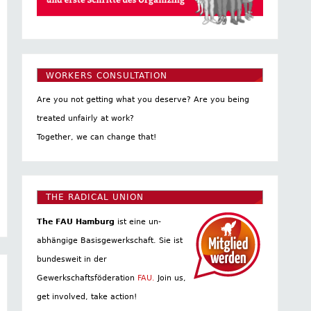
WORKERS CONSULTATION
Are you not getting what you deserve? Are you being
treated unfairly at work?
Together, we can change that!
THE RADICAL UNION
The FAU Hamburg
ist eine un­
abhängige Basis­gewerkschaft. Sie ist
bundesweit in der
Gewerkschaftsföderation
FAU.
Join us,
get involved, take action!