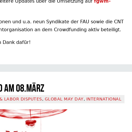
eitere Updates über die Umsetzung auf
fgwm-
sonen und u.a. neun Syndikate der FAU sowie die CNT
amtorganisation an dem Crowdfunding aktiv beteiligt.
n Dank dafür!
o am 08.März
& LABOR DISPUTES
,
GLOBAL MAY DAY
,
INTERNATIONAL