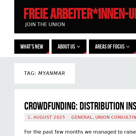
FREIE ARBEITER*INNEN-
JOIN THE UNION
WHAT'S NEW
ABOUT US
AREAS OF FOCUS
TAG:
MYANMAR
Crowdfunding: Distribution ins
1. AUGUST 2025
GENERAL
,
UNION CONSULTI
For the past few months we managed to raise 