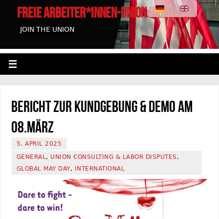
FREIE ARBEITER*INNEN-UNION HAMBURG
JOIN THE UNION
Bericht zur Kundgebung & Demo am
08.März
5. APRIL 2025
GENERAL
,
UNION CONSULTING & LABOR DISPUTES
,
GLOBAL MAY DAY
,
INTERNATIONAL