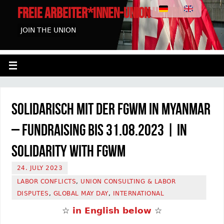
FREIE ARBEITER*INNEN-UNION HAMBURG
JOIN THE UNION
Solidarisch mit der FGWM in Myanmar
– Fundraising bis 31.08.2023 | In
Solidarity with FGWM
24. JULY 2023
LABOR CONFLICTS
,
UNION CONSULTING & LABOR
DISPUTES
,
GLOBAL MAY DAY
,
INTERNATIONAL
☆
in English below
☆