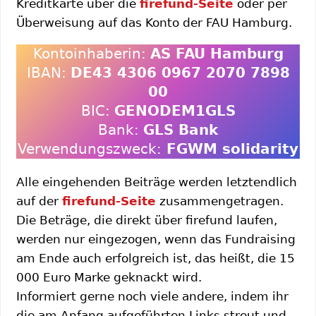
Kreditkarte über die
firefund-Seite
oder per
Überweisung auf das Konto der FAU Hamburg.
Kontoinhaberin:
AS FAU Hamburg
IBAN:
DE43 4306 0967 2070 7898
00
BIC:
GENODEM1GLS
Bank:
GLS Bank
Verwendungszweck:
FGWM solidarity
Alle eingehenden Beiträge werden letztendlich
auf der
firefund-Seite
zusammengetragen.
Die Beträge, die direkt über firefund laufen,
werden nur eingezogen, wenn das Fundraising
am Ende auch erfolgreich ist, das heißt, die 15
000 Euro Marke geknackt wird.
Informiert gerne noch viele andere, indem ihr
die am Anfang aufgeführten Links streut und