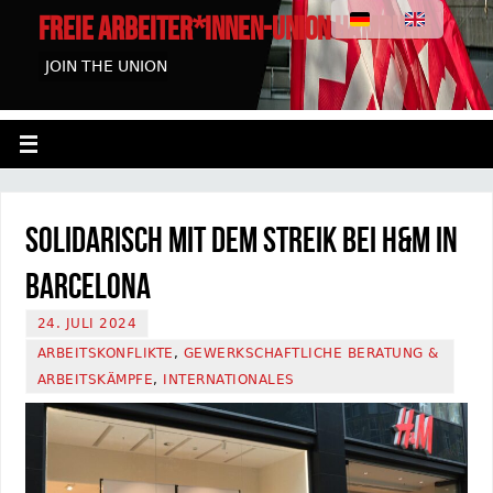
FREIE ARBEITER*INNEN-UNION HAMBURG
JOIN THE UNION
Solidarisch mit dem Streik bei H&M in
Barcelona
24. JULI 2024
ARBEITSKONFLIKTE
,
GEWERKSCHAFTLICHE BERATUNG &
ARBEITSKÄMPFE
,
INTERNATIONALES