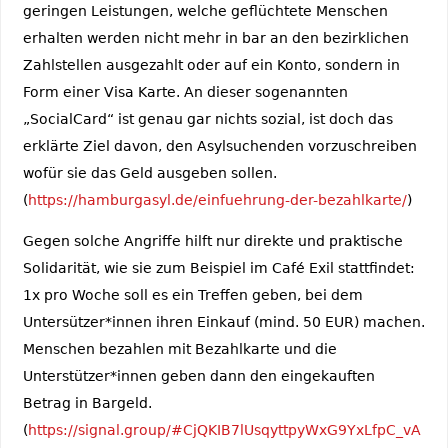
geringen Leistungen, welche geflüchtete Menschen
erhalten werden nicht mehr in bar an den bezirklichen
Zahlstellen ausgezahlt oder auf ein Konto, sondern in
Form einer Visa Karte. An dieser sogenannten
„SocialCard“ ist genau gar nichts sozial, ist doch das
erklärte Ziel davon, den Asylsuchenden vorzuschreiben
wofür sie das Geld ausgeben sollen.
(
https://hamburgasyl.de/einfuehrung-der-bezahlkarte/
)
Gegen solche Angriffe hilft nur direkte und praktische
Solidarität, wie sie zum Beispiel im Café Exil stattfindet:
1x pro Woche soll es ein Treffen geben, bei dem
Untersützer*innen ihren Einkauf (mind. 50 EUR) machen.
Menschen bezahlen mit Bezahlkarte und die
Unterstützer*innen geben dann den eingekauften
Betrag in Bargeld.
(
https://signal.group/#CjQKIB7lUsqyttpyWxG9YxLfpC_vA