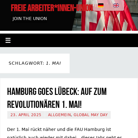
FREIE ARBEITER*INNEN-UNION HAMBURG
JOIN THE UNION
SCHLAGWORT:
1. MAI
Hamburg goes Lübeck: Auf zum
revolutionären 1. Mai!
23. APRIL 2025
ALLGEMEIN
,
GLOBAL MAY DAY
Der 1. Mai rückt näher und die FAU Hamburg ist
natürlich auch wieder mit dabei – dieses Jahr geht es