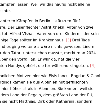
ämpfen lassen. Weil wir das häufig nicht alleine
echte.
apferen Kämpfen in Berlin – stürtzten fünf
fe. Der Eisenflechter Astrit Xheka, Vater von zwei
tot. Alfred Visha – Vater von drei Kindern – der sein
wenige Tage später im Krankenhaus.
[3]
Drei Tage
nd es ging weiter als wäre nichts gewesen. Einem
er den Tatort untersuchen musste, merkt man 2024
ber den Vorfall an. Er war da, hat die vier
ten Handys gehört, die fortwährend klingelten.
[4]
nlichen Motiven hier wie Elvis Iancu, Bogdan & Gioni
erdings kamen sie aus Albanien mit gefälschten
hier höher ist als in Albanien. Sie kamen, weil sie
nd, dem Land der Regeln, dem größten Land der EU,
sie nicht Matthias, Dirk oder Katharina, sondern