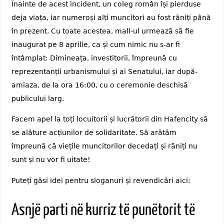
Înainte de acest incident, un coleg român își pierduse
deja viața, iar numeroși alți muncitori au fost răniți până
în prezent. Cu toate acestea, mall-ul urmează să fie
inaugurat pe 8 aprilie, ca și cum nimic nu s-ar fi
întâmplat: Dimineața, investitorii, împreună cu
reprezentanții urbanismului și ai Senatului, iar după-
amiaza, de la ora 16:00, cu o ceremonie deschisă
publicului larg.
Facem apel la toți locuitorii și lucrătorii din Hafencity să
se alăture acțiunilor de solidaritate. Să arătăm
împreună că viețile muncitorilor decedați și răniți nu
sunt și nu vor fi uitate!
Puteți găsi idei pentru sloganuri și revendicări aici:
Asnjë parti në kurriz të punëtorit të