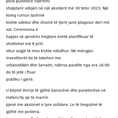
pesë punëtorë ndërtimi
shqiptarë vdiqën në një aksident më 30 tetor 2023. Një
koleg rumun tashmë
kishte vdekur dhe shumë të tjerë janë plagosur deri më
sot. Ceremonia e
hapjes së qendrës tregtare është planifikuar të
zhvillohet më 8 prill,
sikur asgjë të mos kishte ndodhur: Në mëngjes
investitorët do të takohen me
urbanistikën dhe Senatin, ndërsa pasdite nga ora 16:00
do të jetë i ftuar
publiku i gjerë.
U bëjmë thirrje të gjithë banorëve dhe punëtorëve në
Hafencity që të marrin
pjesë me aksionet e tyre solidare. Le të tregojmë të
gjithë me postera,