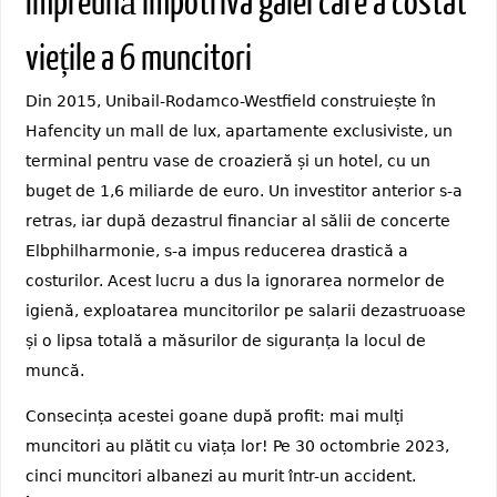
Împreună împotriva galei care a costat
viețile a 6 muncitori
Din 2015, Unibail-Rodamco-Westfield construiește în
Hafencity un mall de lux, apartamente exclusiviste, un
terminal pentru vase de croazieră și un hotel, cu un
buget de 1,6 miliarde de euro. Un investitor anterior s-a
retras, iar după dezastrul financiar al sălii de concerte
Elbphilharmonie, s-a impus reducerea drastică a
costurilor. Acest lucru a dus la ignorarea normelor de
igienă, exploatarea muncitorilor pe salarii dezastruoase
și o lipsa totală a măsurilor de siguranța la locul de
muncă.
Consecința acestei goane după profit: mai mulți
muncitori au plătit cu viața lor! Pe 30 octombrie 2023,
cinci muncitori albanezi au murit într-un accident.