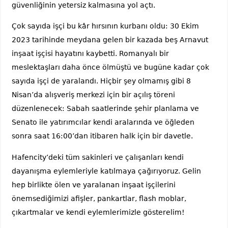
güvenliğinin yetersiz kalmasına yol açtı.
Çok sayıda işçi bu kâr hırsının kurbanı oldu: 30 Ekim
2023 tarihinde meydana gelen bir kazada beş Arnavut
inşaat işçisi hayatını kaybetti. Romanyalı bir
meslektaşları daha önce ölmüştü ve bugüne kadar çok
sayıda işçi de yaralandı. Hiçbir şey olmamış gibi 8
Nisan’da alışveriş merkezi için bir açılış töreni
düzenlenecek: Sabah saatlerinde şehir planlama ve
Senato ile yatırımcılar kendi aralarında ve öğleden
sonra saat 16:00’dan itibaren halk için bir davetle.
Hafencity’deki tüm sakinleri ve çalışanları kendi
dayanışma eylemleriyle katılmaya çağırıyoruz. Gelin
hep birlikte ölen ve yaralanan inşaat işçilerini
önemsediğimizi afişler, pankartlar, flash moblar,
çıkartmalar ve kendi eylemlerimizle gösterelim!