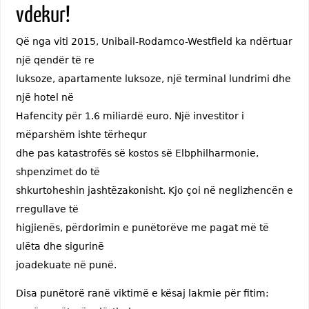
vdekur!
Që nga viti 2015, Unibail-Rodamco-Westfield ka ndërtuar
një qendër të re
luksoze, apartamente luksoze, një terminal lundrimi dhe
një hotel në
Hafencity për 1.6 miliardë euro. Një investitor i
mëparshëm ishte tërhequr
dhe pas katastrofës së kostos së Elbphilharmonie,
shpenzimet do të
shkurtoheshin jashtëzakonisht. Kjo çoi në neglizhencën e
rregullave të
higjienës, përdorimin e punëtorëve me pagat më të
ulëta dhe sigurinë
joadekuate në punë.
Disa punëtorë ranë viktimë e kësaj lakmie për fitim: