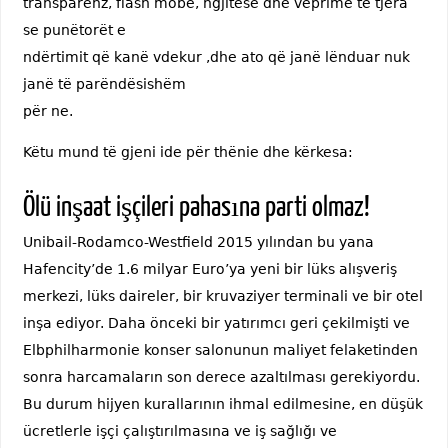
transparenz, flash mobe, ngjitëse dhe veprime të tjera
se punëtorët e
ndërtimit që kanë vdekur ,dhe ato që janë lënduar nuk
janë të parëndësishëm
për ne.
Këtu mund të gjeni ide për thënie dhe kërkesa:
Ölü inşaat işçileri pahasına parti olmaz!
Unibail-Rodamco-Westfield 2015 yılından bu yana
Hafencity’de 1.6 milyar Euro’ya yeni bir lüks alışveriş
merkezi, lüks daireler, bir kruvaziyer terminali ve bir otel
inşa ediyor. Daha önceki bir yatırımcı geri çekilmişti ve
Elbphilharmonie konser salonunun maliyet felaketinden
sonra harcamaların son derece azaltılması gerekiyordu.
Bu durum hijyen kurallarının ihmal edilmesine, en düşük
ücretlerle işçi çalıştırılmasına ve iş sağlığı ve