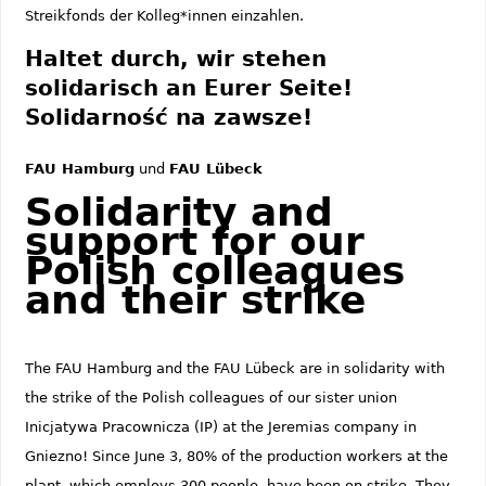
Streikfonds der Kolleg*innen einzahlen.
Haltet durch, wir stehen
solidarisch an Eurer Seite!
Solidarność na zawsze!
FAU Hamburg
und
FAU Lübeck
Solidarity and
support for our
Polish colleagues
and their strike
The FAU Hamburg and the FAU Lübeck are in solidarity with
the strike of the Polish colleagues of our sister union
Inicjatywa Pracownicza (IP) at the Jeremias company in
Gniezno! Since June 3, 80% of the production workers at the
plant, which employs 300 people, have been on strike. They