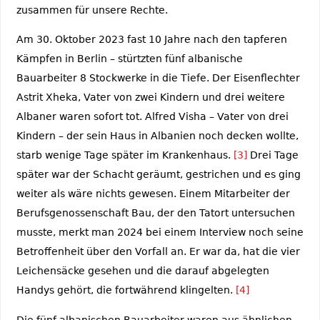
zusammen für unsere Rechte.
Am 30. Oktober 2023 fast 10 Jahre nach den tapferen
Kämpfen in Berlin – stürtzten fünf albanische
Bauarbeiter 8 Stockwerke in die Tiefe. Der Eisenflechter
Astrit Xheka, Vater von zwei Kindern und drei weitere
Albaner waren sofort tot. Alfred Visha – Vater von drei
Kindern – der sein Haus in Albanien noch decken wollte,
starb wenige Tage später im Krankenhaus.
[3]
Drei Tage
später war der Schacht geräumt, gestrichen und es ging
weiter als wäre nichts gewesen. Einem Mitarbeiter der
Berufsgenossenschaft Bau, der den Tatort untersuchen
musste, merkt man 2024 bei einem Interview noch seine
Betroffenheit über den Vorfall an. Er war da, hat die vier
Leichensäcke gesehen und die darauf abgelegten
Handys gehört, die fortwährend klingelten.
[4]
Die fünf albanischen Bauarbeiter waren aus ähnlichen