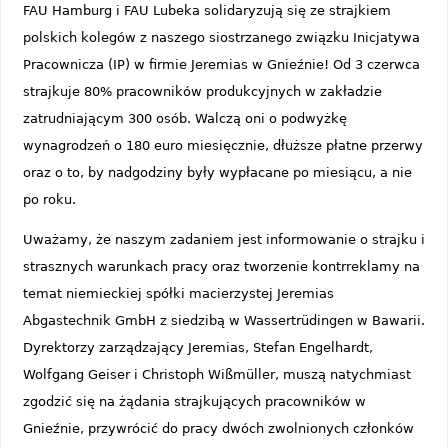
FAU Hamburg i FAU Lubeka solidaryzują się ze strajkiem
polskich kolegów z naszego siostrzanego związku Inicjatywa
Pracownicza (IP) w firmie Jeremias w Gnieźnie! Od 3 czerwca
strajkuje 80% pracowników produkcyjnych w zakładzie
zatrudniającym 300 osób. Walczą oni o podwyżkę
wynagrodzeń o 180 euro miesięcznie, dłuższe płatne przerwy
oraz o to, by nadgodziny były wypłacane po miesiącu, a nie
po roku.
Uważamy, że naszym zadaniem jest informowanie o strajku i
strasznych warunkach pracy oraz tworzenie kontrreklamy na
temat niemieckiej spółki macierzystej Jeremias
Abgastechnik GmbH z siedzibą w Wassertrüdingen w Bawarii.
Dyrektorzy zarządzający Jeremias, Stefan Engelhardt,
Wolfgang Geiser i Christoph Wißmüller, muszą natychmiast
zgodzić się na żądania strajkujących pracowników w
Gnieźnie, przywrócić do pracy dwóch zwolnionych członków