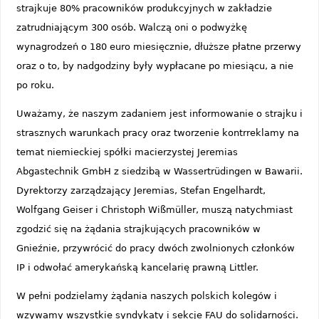
strajkuje 80% pracowników produkcyjnych w zakładzie
zatrudniającym 300 osób. Walczą oni o podwyżkę
wynagrodzeń o 180 euro miesięcznie, dłuższe płatne przerwy
oraz o to, by nadgodziny były wypłacane po miesiącu, a nie
po roku.
Uważamy, że naszym zadaniem jest informowanie o strajku i
strasznych warunkach pracy oraz tworzenie kontrreklamy na
temat niemieckiej spółki macierzystej Jeremias
Abgastechnik GmbH z siedzibą w Wassertrüdingen w Bawarii.
Dyrektorzy zarządzający Jeremias, Stefan Engelhardt,
Wolfgang Geiser i Christoph Wißmüller, muszą natychmiast
zgodzić się na żądania strajkujących pracowników w
Gnieźnie, przywrócić do pracy dwóch zwolnionych członków
IP i odwołać amerykańską kancelarię prawną Littler.
W pełni podzielamy żądania naszych polskich kolegów i
wzywamy wszystkie syndykaty i sekcje FAU do solidarności.