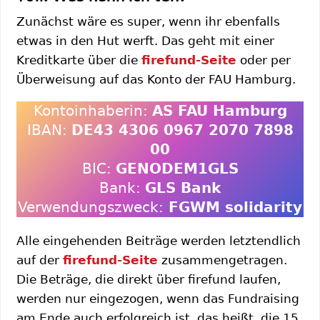
Zunächst wäre es super, wenn ihr ebenfalls
etwas in den Hut werft. Das geht mit einer
Kreditkarte über die
firefund-Seite
oder per
Überweisung auf das Konto der FAU Hamburg.
Kontoinhaberin:
AS FAU Hamburg
IBAN:
DE43 4306 0967 2070 7898
00
BIC:
GENODEM1GLS
Bank:
GLS Bank
Verwendungszweck:
FGWM solidarity
Alle eingehenden Beiträge werden letztendlich
auf der
firefund-Seite
zusammengetragen.
Die Beträge, die direkt über firefund laufen,
werden nur eingezogen, wenn das Fundraising
am Ende auch erfolgreich ist, das heißt, die 15