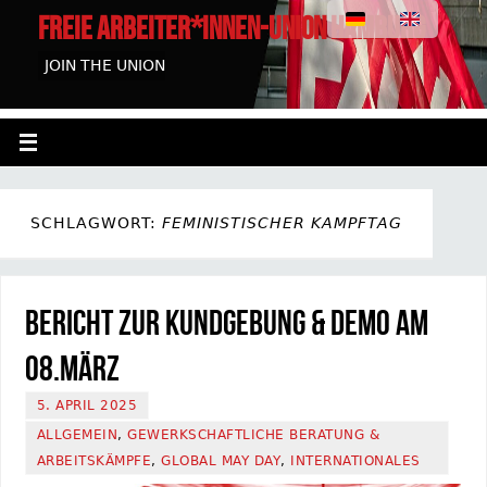
FREIE ARBEITER*INNEN-UNION HAMBURG
JOIN THE UNION
SCHLAGWORT:
FEMINISTISCHER KAMPFTAG
Bericht zur Kundgebung & Demo am
08.März
5. APRIL 2025
ALLGEMEIN
,
GEWERKSCHAFTLICHE BERATUNG &
ARBEITSKÄMPFE
,
GLOBAL MAY DAY
,
INTERNATIONALES