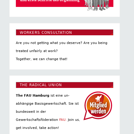
WORKERS CONSULTATION
Are you not getting what you deserve? Are you being
treated unfairly at work?
Together, we can change that!
THE RADICAL UNION
The FAU Hamburg
ist eine un­
abhängige Basis­gewerkschaft. Sie ist
bundesweit in der
Gewerkschaftsföderation
FAU.
Join us,
get involved, take action!