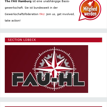
The FAU Hamburg
ist eine un­abhängige Basis­
gewerkschaft. Sie ist bundesweit in der
Gewerkschaftsföderation
FAU.
Join us, get involved,
take action!
SECTION LÜBECK