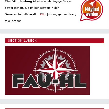
The FAU Hamburg
ist eine un­abhängige Basis­
gewerkschaft. Sie ist bundesweit in der
Gewerkschaftsföderation
FAU.
Join us, get involved,
take action!
SECTION LÜBECK