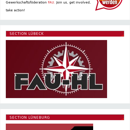
Gewerkschaftsföderation
FAU.
Join us, get involved,
take action!
SECTION LÜBECK
SECTION LÜNEBURG