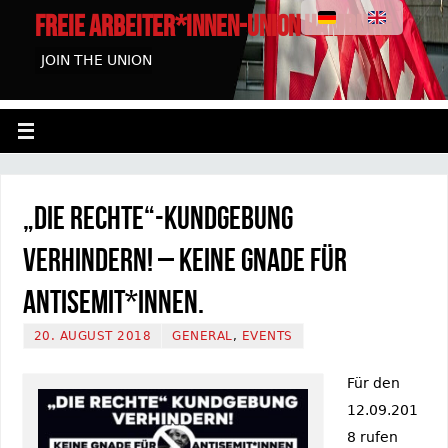
FREIE ARBEITER*INNEN-UNION HAMBURG
JOIN THE UNION
„Die Rechte“-Kundgebung
verhindern! – Keine Gnade für
Antisemit*innen.
20. AUGUST 2018
GENERAL
,
EVENTS
Für den
12.09.201
8 rufen