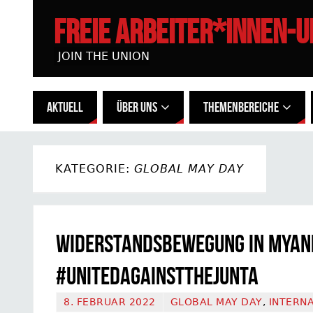
FREIE ARBEITER*INNEN-
JOIN THE UNION
AKTUELL
ÜBER UNS
THEMENBEREICHE
KATEGORIE:
GLOBAL MAY DAY
Widerstandsbewegung in Myan
#UnitedAgainstTheJunta
8. FEBRUAR 2022
GLOBAL MAY DAY
,
INTERN