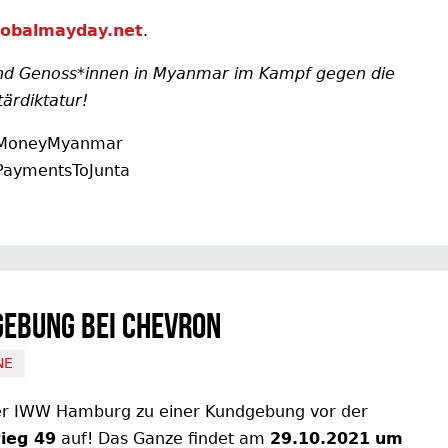
lobalmayday.net
.
 und Genoss*innen in Myanmar im Kampf gegen die
tärdiktatur!
MoneyMyanmar
PaymentsToJunta
ebung bei Chevron
NE
er IWW Hamburg zu einer Kundgebung vor der
ieg 49
auf! Das Ganze findet am
29.10.2021
um