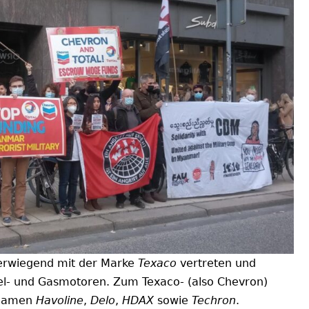
berwiegend mit der Marke
Texaco
vertreten und
esel- und Gasmotoren. Zum Texaco- (also Chevron)
 Namen
Havoline
,
Delo
,
HDAX
sowie
Techron
.