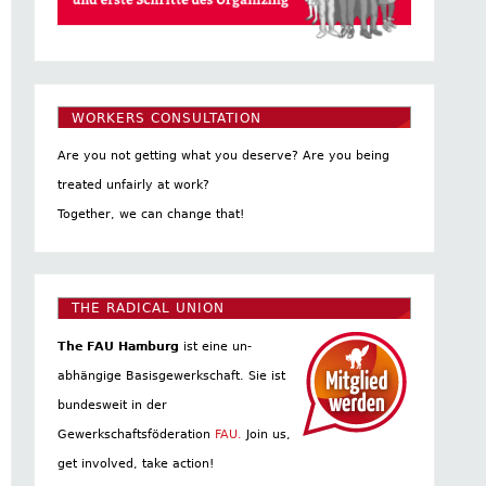
WORKERS CONSULTATION
Are you not getting what you deserve? Are you being
treated unfairly at work?
Together, we can change that!
THE RADICAL UNION
The FAU Hamburg
ist eine un­
abhängige Basis­gewerkschaft. Sie ist
bundesweit in der
Gewerkschaftsföderation
FAU.
Join us,
get involved, take action!