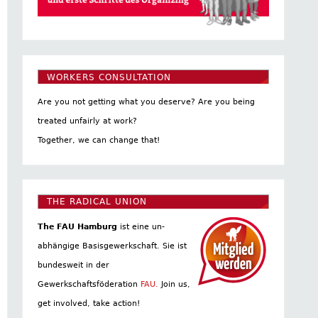
WORKERS CONSULTATION
Are you not getting what you deserve? Are you being
treated unfairly at work?
Together, we can change that!
THE RADICAL UNION
The FAU Hamburg
ist eine un­
abhängige Basis­gewerkschaft. Sie ist
bundesweit in der
Gewerkschaftsföderation
FAU.
Join us,
get involved, take action!