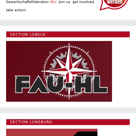
Gewerkschaftsföderation
FAU.
Join us, get involved,
take action!
SECTION LÜBECK
SECTION LÜNEBURG