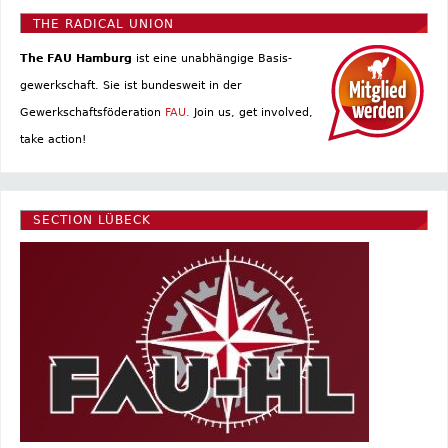
THE RADICAL UNION
The FAU Hamburg
ist eine un­abhängige Basis­
gewerkschaft. Sie ist bundesweit in der
Gewerkschaftsföderation
FAU.
Join us, get involved,
take action!
SECTION LÜBECK