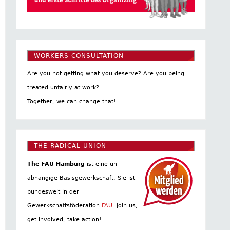
WORKERS CONSULTATION
Are you not getting what you deserve? Are you being
treated unfairly at work?
Together, we can change that!
THE RADICAL UNION
The FAU Hamburg
ist eine un­
abhängige Basis­gewerkschaft. Sie ist
bundesweit in der
Gewerkschaftsföderation
FAU.
Join us,
get involved, take action!