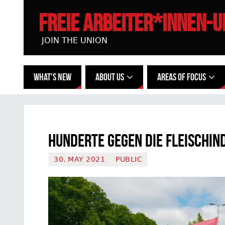
FREIE ARBEITER*INNEN-
JOIN THE UNION
WHAT'S NEW
ABOUT US
AREAS OF FOCUS
Hunderte gegen die Fleischin
30. MAY 2021
PUBLIC