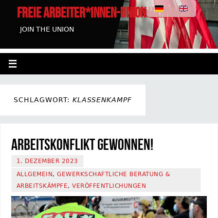
FREIE ARBEITER*INNEN-UNION HAMBURG
JOIN THE UNION
SCHLAGWORT:
KLASSENKAMPF
Arbeitskonflikt gewonnen!
1. DEZEMBER 2023
ALLGEMEIN
,
GEWERKSCHAFTLICHE BERATUNG &
ARBEITSKÄMPFE
,
VERÖFFENTLICHUNGEN