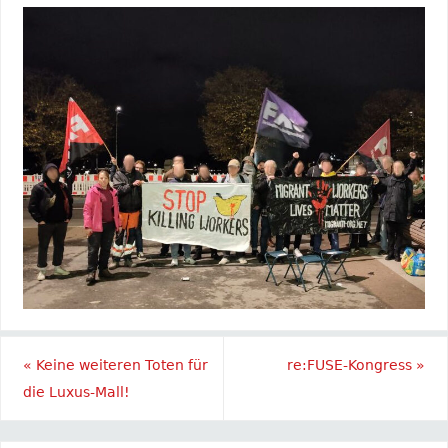
«
Keine weiteren Toten für
re:FUSE-Kongress
»
die Luxus-Mall!