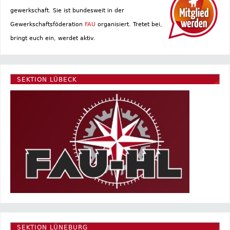
gewerkschaft. Sie ist bundesweit in der
Gewerkschaftsföderation
FAU
organisiert. Tretet bei,
bringt euch ein, werdet aktiv.
SEKTION LÜBECK
SEKTION LÜNEBURG